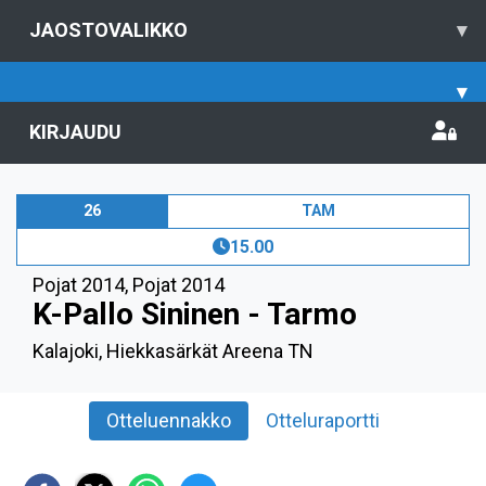
JAOSTOVALIKKO
▾
▾
KIRJAUDU
26
TAM
15.00
Pojat 2014
,
Pojat 2014
K-Pallo Sininen - Tarmo
Kalajoki, Hiekkasärkät Areena TN
Otteluennakko
Otteluraportti