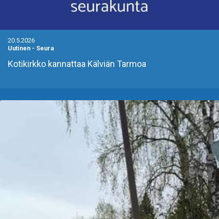
20.5.2026
Uutinen
-
Seura
Kotikirkko kannattaa Kälviän Tarmoa