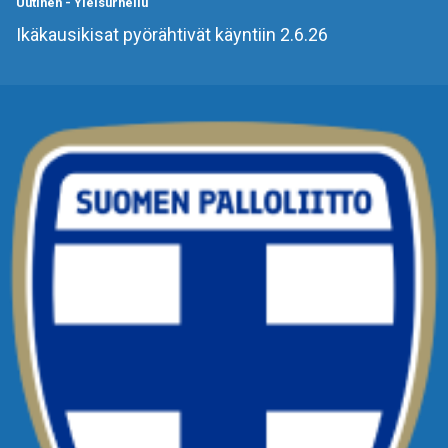
Uutinen
-
Yleisurheilu
Ikäkausikisat pyörähtivät käyntiin 2.6.26