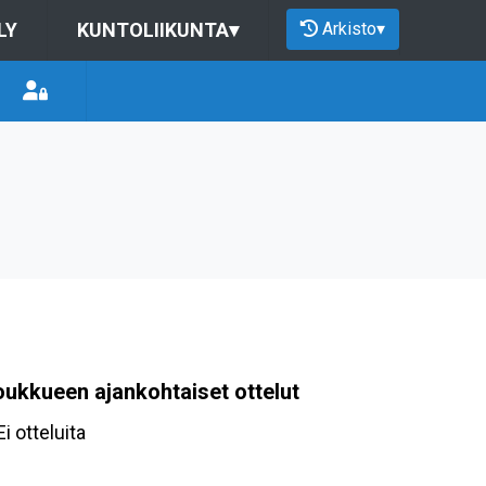
Arkisto
▾
LY
KUNTOLIIKUNTA
▾
oukkueen ajankohtaiset ottelut
Ei otteluita