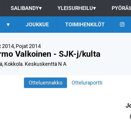
SALIBANDY
▾
YLEISURHEILU
▾
PYÖRÄI
▾
JOUKKUE
TOIMIHENKILÖT
t 2014
,
Pojat 2014
rmo Valkoinen - SJK-j/kulta
iä, Kokkola. Keskuskenttä N A
Otteluennakko
Otteluraportti
J