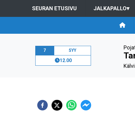
SEURAN ETUSIVU
JALKAPALLO
▾
Poja
7
SYY
Ta
12.00
Kälv