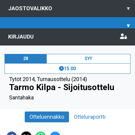
JAOSTOVALIKKO
▾
▾
KIRJAUDU
28
SYY
15.00
Tytöt 2014
,
Turnausottelu (2014)
Tarmo Kilpa - Sijoitusottelu
Santahaka
Otteluennakko
Otteluraportti