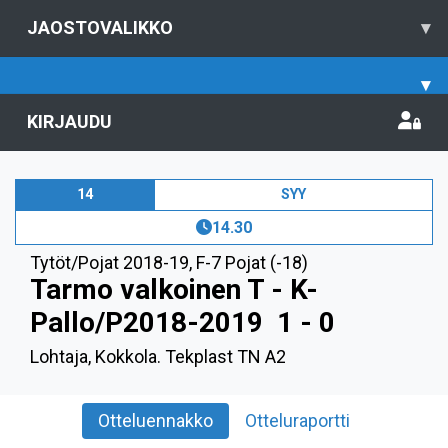
JAOSTOVALIKKO
▾
▾
KIRJAUDU
14
SYY
14.30
Tytöt/Pojat 2018-19
,
F-7 Pojat (-18)
Tarmo valkoinen T - K-
Pallo/P2018-2019
1 - 0
Lohtaja, Kokkola. Tekplast TN A2
Otteluennakko
Otteluraportti