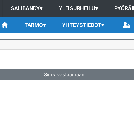
SALIBANDY
▾
YLEISURHEILU
▾
PYÖRÄI
TARMO
▾
YHTEYSTIEDOT
▾