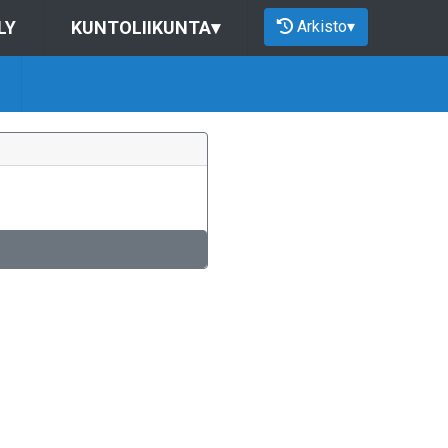
Arkisto
▾
LY
KUNTOLIIKUNTA
▾