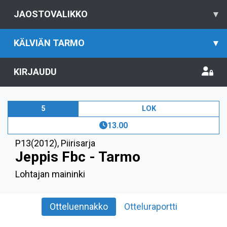
JAOSTOVALIKKO
▾
KÄLVIÄN TARMO
▾
KIRJAUDU
5
LOK
13.00
P13(2012)
,
Piirisarja
Jeppis Fbc - Tarmo
Lohtajan maininki
Otteluennakko
Otteluraportti