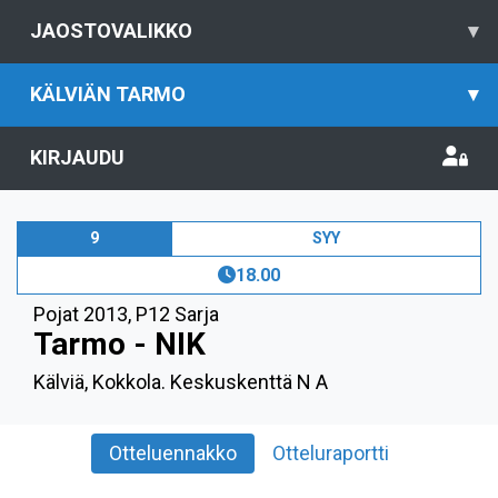
JAOSTOVALIKKO
▾
KÄLVIÄN TARMO
▾
KIRJAUDU
9
SYY
18.00
Pojat 2013
,
P12 Sarja
Tarmo - NIK
Kälviä, Kokkola. Keskuskenttä N A
Otteluennakko
Otteluraportti