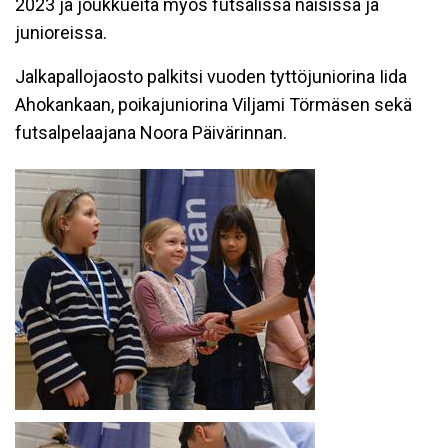
2023 ja joukkueita myös futsalissa naisissa ja
junioreissa.
Jalkapallojaosto palkitsi vuoden tyttöjuniorina Iida
Ahokankaan, poikajuniorina Viljami Törmäsen sekä
futsalpelaajana Noora Päivärinnan.