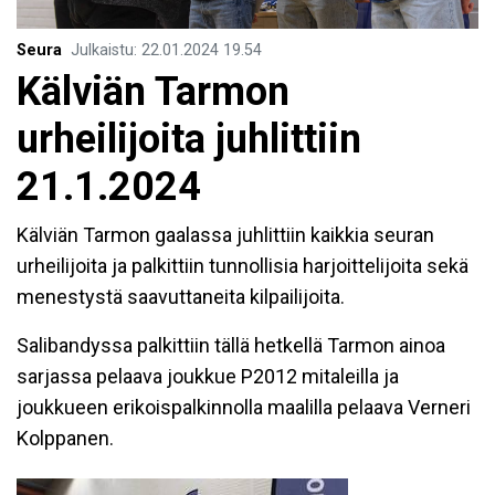
Seura
Julkaistu
:
22.01.2024
19.54
Kälviän Tarmon
urheilijoita juhlittiin
21.1.2024
Kälviän Tarmon gaalassa juhlittiin kaikkia seuran
urheilijoita ja palkittiin tunnollisia harjoittelijoita sekä
menestystä saavuttaneita kilpailijoita.
Salibandyssa palkittiin tällä hetkellä Tarmon ainoa
sarjassa pelaava joukkue P2012 mitaleilla ja
joukkueen erikoispalkinnolla maalilla pelaava Verneri
Kolppanen.