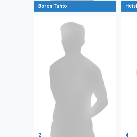
Boren Tuhto
Heis
2
4