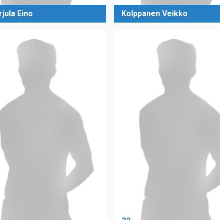
rjula Eino
Kolppanen Veikko