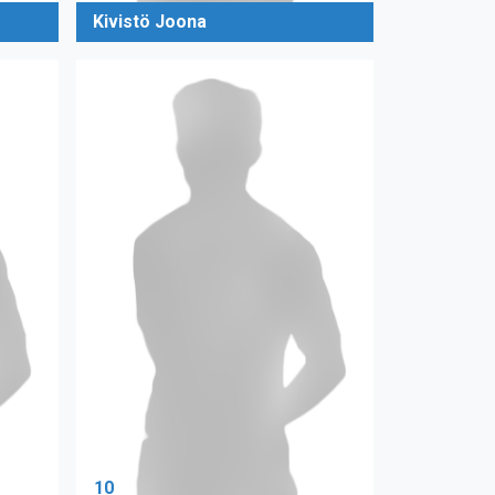
Kivistö Joona
10