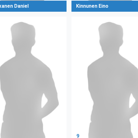
kanen Daniel
Kinnunen Eino
9