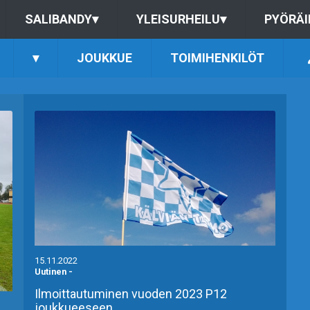
SALIBANDY
▾
YLEISURHEILU
▾
PYÖRÄI
▾
JOUKKUE
TOIMIHENKILÖT
15.11.2022
Uutinen
-
Ilmoittautuminen vuoden 2023 P12
joukkueeseen