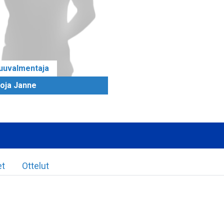
uuvalmentaja
oja Janne
et
Ottelut