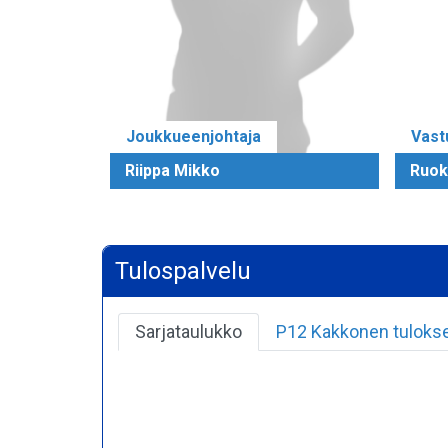
Joukkueenjohtaja
Vast
Riippa Mikko
Ruok
Tulospalvelu
Sarjataulukko
P12 Kakkonen tuloks