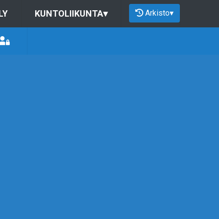
Arkisto
▾
LY
KUNTOLIIKUNTA
▾