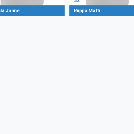
32
ila Jonne
Riippa Matti