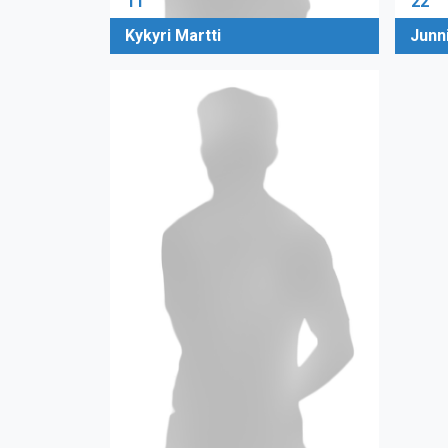
11
22
Kykyri Martti
Junn