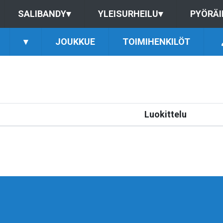
SALIBANDY
▾
YLEISURHEILU
▾
PYÖRÄI
▾
JOUKKUE
TOIMIHENKILÖT
Luokittelu