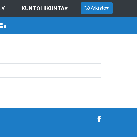
Arkisto
▾
LY
KUNTOLIIKUNTA
▾