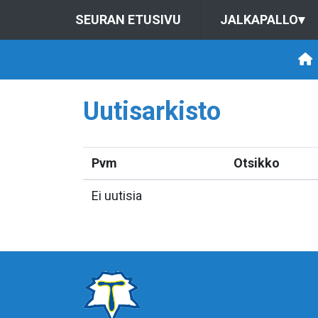
SEURAN ETUSIVU
JALKAPALLO
▾
Uutisarkisto
Pvm
Otsikko
Ei uutisia