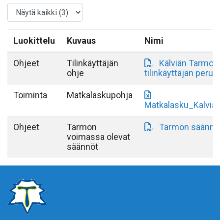
Luokittelu
Kuvaus
Nimi
Ohjeet
Tilinkäyttäjän
Kälviän Tarmo
ohje
tilinkäyttäjän peru
Toiminta
Matkalaskupohja
Matkalasku_Kalvia
Ohjeet
Tarmon
Tarmon säännö
voimassa olevat
säännöt