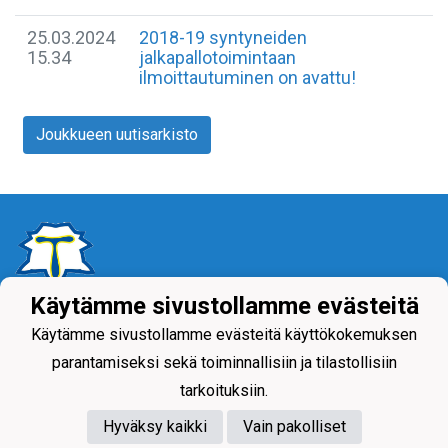
25.03.2024
2018-19 syntyneiden
15.34
jalkapallotoimintaan
ilmoittautuminen on avattu!
Joukkueen uutisarkisto
Käytämme sivustollamme evästeitä
Tietosuojaseloste
Käytämme sivustollamme evästeitä käyttökokemuksen
parantamiseksi sekä toiminnallisiin ja tilastollisiin
tarkoituksiin.
Hyväksy kaikki
Vain pakolliset