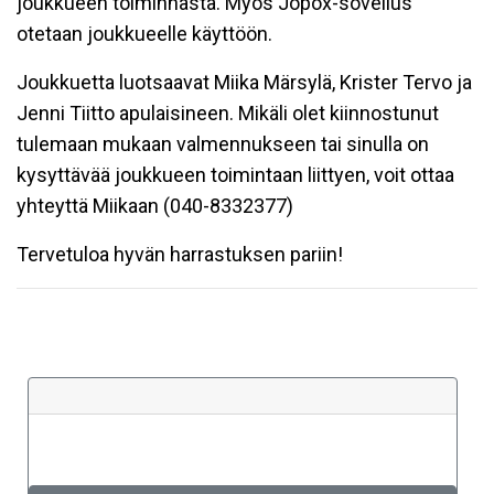
joukkueen toiminnasta. Myös Jopox-sovellus
otetaan joukkueelle käyttöön.
Joukkuetta luotsaavat Miika Märsylä, Krister Tervo ja
Jenni Tiitto apulaisineen. Mikäli olet kiinnostunut
tulemaan mukaan valmennukseen tai sinulla on
kysyttävää joukkueen toimintaan liittyen, voit ottaa
yhteyttä Miikaan (040-8332377)
Tervetuloa hyvän harrastuksen pariin!