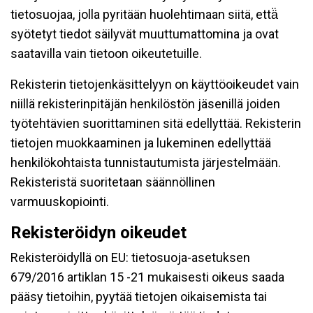
tietosuojaa, jolla pyritään huolehtimaan siitä, että̈
syötetyt tiedot säilyvät muuttumattomina ja ovat
saatavilla vain tietoon oikeutetuille.
Rekisterin tietojenkäsittelyyn on käyttöoikeudet vain
niillä rekisterinpitäjän henkilöstön jäsenillä joiden
työtehtävien suorittaminen sitä edellyttää. Rekisterin
tietojen muokkaaminen ja lukeminen edellyttää
henkilökohtaista tunnistautumista järjestelmään.
Rekisteristä suoritetaan säännöllinen
varmuuskopiointi.
Rekisteröidyn oikeudet
Rekisteröidyllä on EU: tietosuoja-asetuksen
679/2016 artiklan 15 -21 mukaisesti oikeus saada
pääsy tietoihin, pyytää tietojen oikaisemista tai