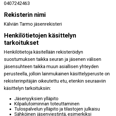
0407242463
Rekisterin nimi
Kälviän Tarmo jäsenrekisteri
Henkilötietojen käsittelyn
tarkoitukset
Henkilötietoja käsitellään rekisteröidyn
suostumuksen taikka seuran ja jäsenen välisen
jäsensuhteen taikka muun asiallisen yhteyden
perusteella, jolloin lainmukainen käsittelyperuste on
rekisterinpitäjän oikeutettu etu, etenkin seuraaviin
käsittelyn tarkoituksiin:
Jäsenyyksien ylläpito
Kilpailutoiminnan toteuttaminen
Tulospalvelun ylläpito ja tilastojen julkaisu
Sähköinen jäsenviestintä, esimerkiksi