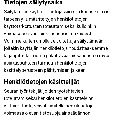
Tietojen säilytysaika
Säilytämme käyttäjän tietoja vain niin kauan kuin on
tarpeen yllä määriteltyjen henkilötietojen
käyttötarkoitusten toteuttamiseksi kulloinkin
voimassaolevan lainsäädännön mukaisesti.
Voimme kuitenkin olla velvoitettuja säilyttämään
joitakin käyttäjän henkilötietoja noudattaaksemme
kirjanpito- tai muuta pakottavaa lainsäädäntöä myös
asiakassuhteen tai muun henkilötietojen
käsittelyperusteen päättymisen jälkeen.
Henkilötietojen käsittelijät
Seuran työntekijät, joiden työtehtävien
toteuttamiseksi henkilötietojen käsittely on
välttämätöntä, voivat käsitellä henkilötietoja
voimassa olevan tietosuojalainsäädännön