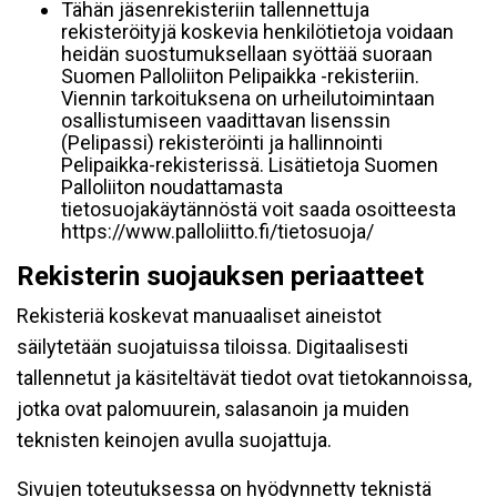
Tähän jäsenrekisteriin tallennettuja
rekisteröityjä koskevia henkilötietoja voidaan
heidän suostumuksellaan syöttää suoraan
Suomen Palloliiton Pelipaikka -rekisteriin.
Viennin tarkoituksena on urheilutoimintaan
osallistumiseen vaadittavan lisenssin
(Pelipassi) rekisteröinti ja hallinnointi
Pelipaikka-rekisterissä. Lisätietoja Suomen
Palloliiton noudattamasta
tietosuojakäytännöstä voit saada osoitteesta
https://www.palloliitto.fi/tietosuoja/
Rekisterin suojauksen periaatteet
Rekisteriä koskevat manuaaliset aineistot
säilytetään suojatuissa tiloissa. Digitaalisesti
tallennetut ja käsiteltävät tiedot ovat tietokannoissa,
jotka ovat palomuurein, salasanoin ja muiden
teknisten keinojen avulla suojattuja.
Sivujen toteutuksessa on hyödynnetty teknistä