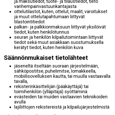
ja maksutiedot, tuote- ja tilaustiedot, tieto
vanhempainvastuunkantajasta
ottelutilastot, kuten, ottelut, maalit, varoitukset
ja muut ottelutapahtumaan liittyvät
tilastointitiedot
palkan- ja palkkionmaksuun liittyvät yksilöivät
tiedot, kuten henkilötunnus
seuran ja henkilön kilpailutoimintaan liittyvät
tiedot sekä muut asiakkaan suostumuksella
kerätyt tiedot, kuten henkilön kuva
Säännönmukaiset tietolähteet
jäseneltä itseltään suoraan järjestelmään,
sähköpostitse, puhelimitse, lomakkeella,
mobiilisovelluksen kautta, tai muulla vastaavalla
tavalla,
rekisterinkäsittelijän (pääkäyttäjä) tai
toimihenkilön (ylläpitäjä) syöttäminä
evästeiden tai muiden vastaavien tekniikoiden
avulla
lajiliittojen rekistereistä ja kilpailujärjestelmistä