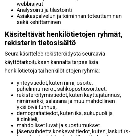
webbisivut
Analysointi ja tilastointi
Asiakaspalvelun ja toiminnan toteuttaminen
sekä kehittäminen
Käsiteltävät henkilötietojen ryhmät,
rekisterin tietosisältö
Seura käsittelee rekisteröidystä seuraavia
käyttötarkoituksen kannalta tarpeellisia
henkilötietoja tai henkilötietojen ryhmiä:
yhteystiedot, kuten nimi, osoite,
puhelinnumerot, sähköpostiosoitteet,
rekisteröitymistiedot, kuten käyttäjätunnus,
nimimerkki, salasana ja muu mahdollinen
yksilöivä tunnus,
demografiatiedot, kuten ikä, sukupuoli ja
äidinkieli,
mahdolliset luvat ja suostumukset
jäsensuhdetta koskevat tiedot, kuten, laskutus-