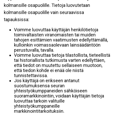
kolmansille osapuolille. Tietoja luovutetaan
kolmansille osapuolille vain seuraavissa
tapauksissa:
Voimme luovuttaa käyttäjän henkilötietoja
toimivaltaisten viranomaisten tai muiden
tahojen esittämien vaatimusten edellyttämällä,
kulloinkin voimassaolevaan lainsäädäntöön
perustuvalla, tavalla.
Voimme luovuttaa tietoja tilastollista, tieteellistä
tai historiallista tutkimusta varten edellyttäen,
että tiedot on muutettu sellaiseen muotoon,
että tiedon kohde ei enää ole niistä
tunnistettavissa.
Jos käyttäjä on erikseen antanut
suostumuksensa seuran
yhteistyökumppaneiden sähköiseen
suoramarkkinointiin, voidaan käyttäjän tietoja
luovuttaa tarkoin valituille
yhteistyökumppaneille
markkinointitarkoituksiin.