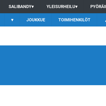
SALIBANDY
▾
YLEISURHEILU
▾
PYÖRÄI
▾
JOUKKUE
TOIMIHENKILÖT