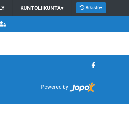
Arkisto
▾
LY
KUNTOLIIKUNTA
▾
Powered by