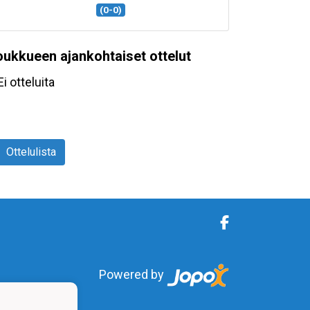
(0-0)
oukkueen ajankohtaiset ottelut
Ei otteluita
Ottelulista
Powered by