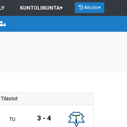
Arkisto
▾
LY
KUNTOLIIKUNTA
▾
Tilastot
3 - 4
TU