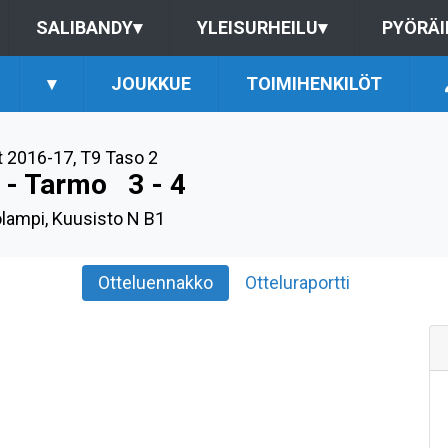
SALIBANDY
▾
YLEISURHEILU
▾
PYÖRÄI
▾
JOUKKUE
TOIMIHENKILÖT
t 2016-17
,
T9 Taso 2
 - Tarmo
3 - 4
lampi, Kuusisto N B1
Otteluennakko
Otteluraportti