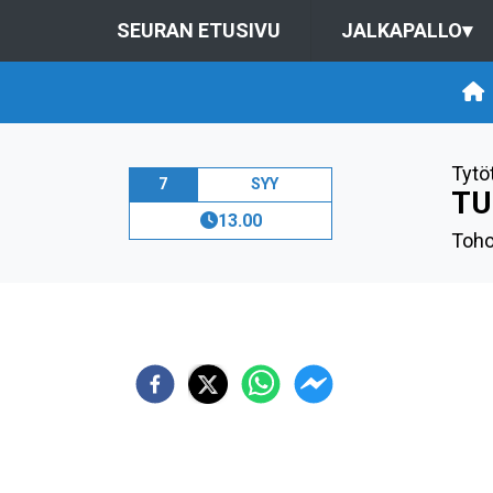
SEURAN ETUSIVU
JALKAPALLO
▾
Tytö
7
SYY
TU
13.00
Toho