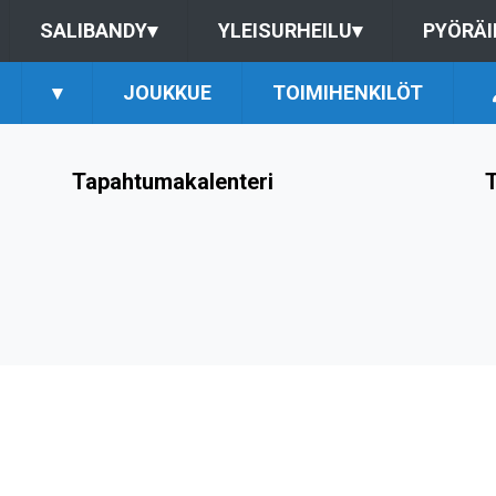
SALIBANDY
▾
YLEISURHEILU
▾
PYÖRÄI
▾
JOUKKUE
TOIMIHENKILÖT
Tapahtumakalenteri
T