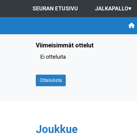
SEURAN ETUSIVU
JALKAPALLO
▾
Viimeisimmät ottelut
Ei otteluita
Ottelulista
Joukkue