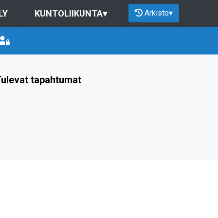
Arkisto
▾
LY
KUNTOLIIKUNTA
▾
ulevat tapahtumat