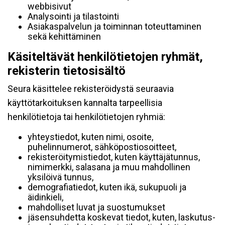
webbisivut
Analysointi ja tilastointi
Asiakaspalvelun ja toiminnan toteuttaminen
sekä kehittäminen
Käsiteltävät henkilötietojen ryhmät,
rekisterin tietosisältö
Seura käsittelee rekisteröidystä seuraavia
käyttötarkoituksen kannalta tarpeellisia
henkilötietoja tai henkilötietojen ryhmiä:
yhteystiedot, kuten nimi, osoite,
puhelinnumerot, sähköpostiosoitteet,
rekisteröitymistiedot, kuten käyttäjätunnus,
nimimerkki, salasana ja muu mahdollinen
yksilöivä tunnus,
demografiatiedot, kuten ikä, sukupuoli ja
äidinkieli,
mahdolliset luvat ja suostumukset
jäsensuhdetta koskevat tiedot, kuten, laskutus-