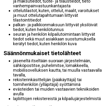
ja maksutiedot, tuote- ja tilaustiedot, tieto
vanhempainvastuunkantajasta
ottelutilastot, kuten, ottelut, maalit, varoitukset
ja muut ottelutapahtumaan liittyvät
tilastointitiedot
palkan- ja palkkionmaksuun liittyvät yksilöivät
tiedot, kuten henkilötunnus
seuran ja henkilön kilpailutoimintaan liittyvät
tiedot sekä muut asiakkaan suostumuksella
kerätyt tiedot, kuten henkilön kuva
Säännönmukaiset tietolähteet
jäseneltä itseltään suoraan järjestelmään,
sähköpostitse, puhelimitse, lomakkeella,
mobiilisovelluksen kautta, tai muulla vastaavalla
tavalla,
rekisterinkäsittelijän (pääkäyttäjä) tai
toimihenkilön (ylläpitäjä) syöttäminä
evästeiden tai muiden vastaavien tekniikoiden
avulla
lajiliittojen rekistereistä ja kilpailujärjestelmistä