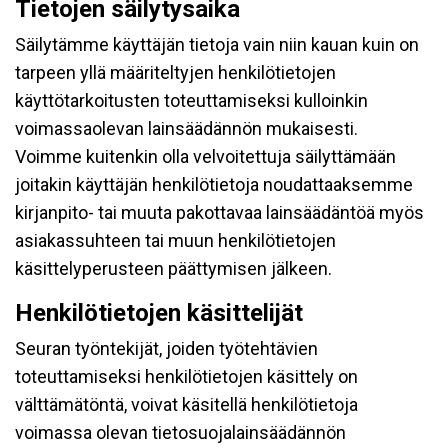
Tietojen säilytysaika
Säilytämme käyttäjän tietoja vain niin kauan kuin on
tarpeen yllä määriteltyjen henkilötietojen
käyttötarkoitusten toteuttamiseksi kulloinkin
voimassaolevan lainsäädännön mukaisesti.
Voimme kuitenkin olla velvoitettuja säilyttämään
joitakin käyttäjän henkilötietoja noudattaaksemme
kirjanpito- tai muuta pakottavaa lainsäädäntöä myös
asiakassuhteen tai muun henkilötietojen
käsittelyperusteen päättymisen jälkeen.
Henkilötietojen käsittelijät
Seuran työntekijät, joiden työtehtävien
toteuttamiseksi henkilötietojen käsittely on
välttämätöntä, voivat käsitellä henkilötietoja
voimassa olevan tietosuojalainsäädännön