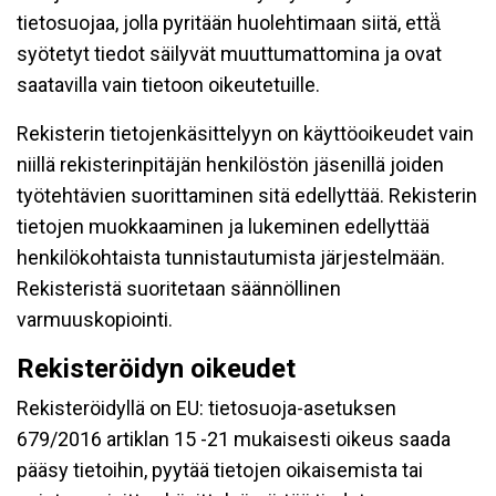
tietosuojaa, jolla pyritään huolehtimaan siitä, että̈
syötetyt tiedot säilyvät muuttumattomina ja ovat
saatavilla vain tietoon oikeutetuille.
Rekisterin tietojenkäsittelyyn on käyttöoikeudet vain
niillä rekisterinpitäjän henkilöstön jäsenillä joiden
työtehtävien suorittaminen sitä edellyttää. Rekisterin
tietojen muokkaaminen ja lukeminen edellyttää
henkilökohtaista tunnistautumista järjestelmään.
Rekisteristä suoritetaan säännöllinen
varmuuskopiointi.
Rekisteröidyn oikeudet
Rekisteröidyllä on EU: tietosuoja-asetuksen
679/2016 artiklan 15 -21 mukaisesti oikeus saada
pääsy tietoihin, pyytää tietojen oikaisemista tai