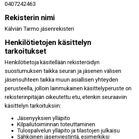
0407242463
Rekisterin nimi
Kälviän Tarmo jäsenrekisteri
Henkilötietojen käsittelyn
tarkoitukset
Henkilötietoja käsitellään rekisteröidyn
suostumuksen taikka seuran ja jäsenen välisen
jäsensuhteen taikka muun asiallisen yhteyden
perusteella, jolloin lainmukainen käsittelyperuste on
rekisterinpitäjän oikeutettu etu, etenkin seuraaviin
käsittelyn tarkoituksiin:
Jäsenyyksien ylläpito
Kilpailutoiminnan toteuttaminen
Tulospalvelun ylläpito ja tilastojen julkaisu
Sähköinen jäsenviestintä, esimerkiksi