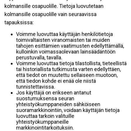
kolmansille osapuolille. Tietoja luovutetaan
kolmansille osapuolille vain seuraavissa
tapauksissa:
Voimme luovuttaa käyttäjän henkilötietoja
toimivaltaisten viranomaisten tai muiden
tahojen esittämien vaatimusten edellyttämällä,
kulloinkin voimassaolevaan lainsäädäntöön
perustuvalla, tavalla.
Voimme luovuttaa tietoja tilastollista, tieteellistä
tai historiallista tutkimusta varten edellyttäen,
että tiedot on muutettu sellaiseen muotoon,
että tiedon kohde ei enää ole niistä
tunnistettavissa.
Jos käyttäjä on erikseen antanut
suostumuksensa seuran
yhteistyökumppaneiden sähköiseen
suoramarkkinointiin, voidaan käyttäjän tietoja
luovuttaa tarkoin valituille
yhteistyökumppaneille
markkinointitarkoituksiin.