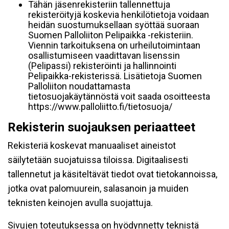
Tähän jäsenrekisteriin tallennettuja
rekisteröityjä koskevia henkilötietoja voidaan
heidän suostumuksellaan syöttää suoraan
Suomen Palloliiton Pelipaikka -rekisteriin.
Viennin tarkoituksena on urheilutoimintaan
osallistumiseen vaadittavan lisenssin
(Pelipassi) rekisteröinti ja hallinnointi
Pelipaikka-rekisterissä. Lisätietoja Suomen
Palloliiton noudattamasta
tietosuojakäytännöstä voit saada osoitteesta
https://www.palloliitto.fi/tietosuoja/
Rekisterin suojauksen periaatteet
Rekisteriä koskevat manuaaliset aineistot
säilytetään suojatuissa tiloissa. Digitaalisesti
tallennetut ja käsiteltävät tiedot ovat tietokannoissa,
jotka ovat palomuurein, salasanoin ja muiden
teknisten keinojen avulla suojattuja.
Sivujen toteutuksessa on hyödynnetty teknistä