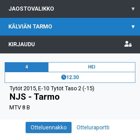
JAOSTOVALIKKO
▾
KÄLVIÄN TARMO
▾
KIRJAUDU
4
HEI
12.30
Tytöt 2015
,
E-10 Tytöt Taso 2 (-15)
NJS - Tarmo
MTV 8 B
Otteluennakko
Otteluraportti