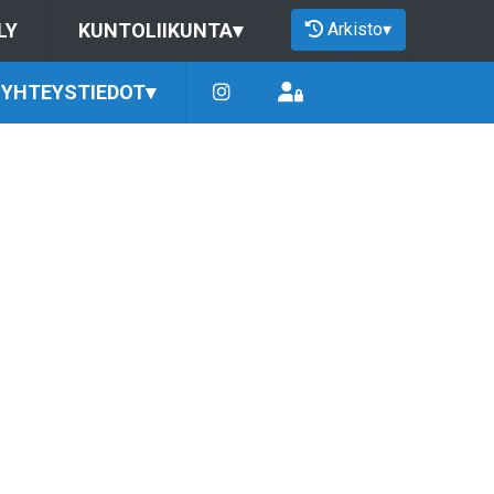
Arkisto
▾
LY
KUNTOLIIKUNTA
▾
YHTEYSTIEDOT
▾