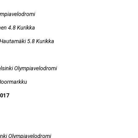
lympiavelodromi
nen 4.8 Kurikka
 Hautamäki 5.8 Kurikka
elsinki Olympiavelodromi
 Noormarkku
2017
inki Olympiavelodromi