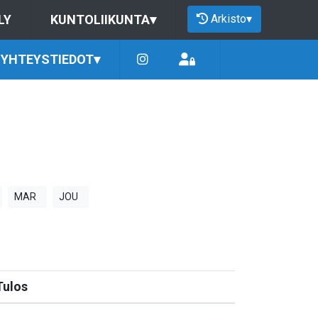
Arkisto
▾
LY
KUNTOLIIKUNTA
▾
YHTEYSTIEDOT
▾
MAR
JOU
Tulos