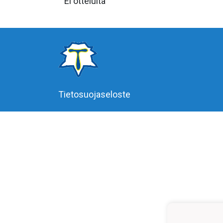
Ei otteluita
Tietosuojaseloste