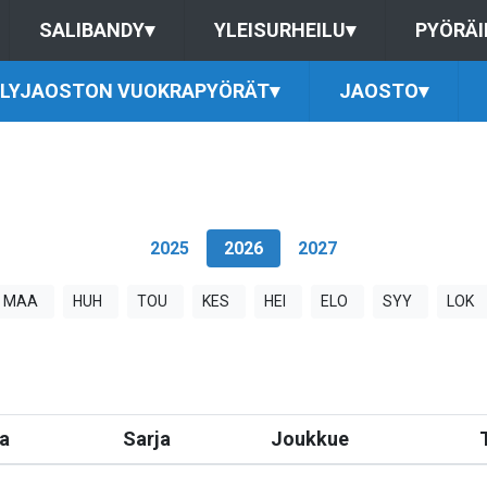
SALIBANDY
▾
YLEISURHEILU
▾
PYÖRÄI
ILYJAOSTON VUOKRAPYÖRÄT
▾
JAOSTO
▾
2025
2026
2027
MAA
HUH
TOU
KES
HEI
ELO
SYY
LOK
a
Sarja
Joukkue