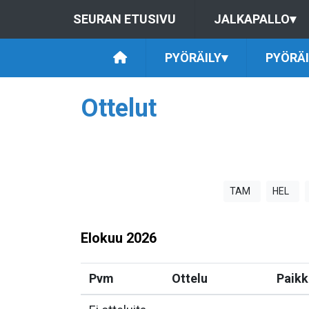
SEURAN ETUSIVU
JALKAPALLO
▾
PYÖRÄILY
▾
PYÖRÄ
Ottelut
TAM
HEL
Elokuu
2026
Pvm
Ottelu
Paikk