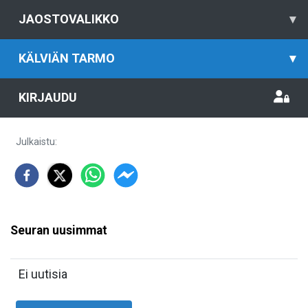
JAOSTOVALIKKO
▾
KÄLVIÄN TARMO
▾
KIRJAUDU
Julkaistu
:
Seuran uusimmat
Ei uutisia