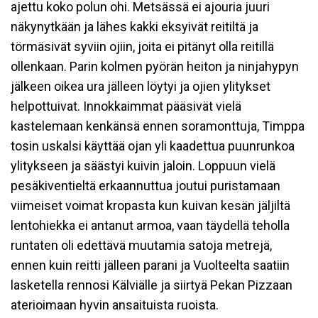
ajettu koko polun ohi. Metsässä ei ajouria juuri
näkynytkään ja lähes kakki eksyivät reitiltä ja
törmäsivät syviin ojiin, joita ei pitänyt olla reitillä
ollenkaan. Parin kolmen pyörän heiton ja ninjahypyn
jälkeen oikea ura jälleen löytyi ja ojien ylitykset
helpottuivat. Innokkaimmat pääsivät vielä
kastelemaan kenkänsä ennen soramonttuja, Timppa
tosin uskalsi käyttää ojan yli kaadettua puunrunkoa
ylitykseen ja säästyi kuivin jaloin. Loppuun vielä
pesäkiventieltä erkaannuttua joutui puristamaan
viimeiset voimat kropasta kun kuivan kesän jäljiltä
lentohiekka ei antanut armoa, vaan täydellä teholla
runtaten oli edettävä muutamia satoja metrejä,
ennen kuin reitti jälleen parani ja Vuolteelta saatiin
lasketella rennosi Kälviälle ja siirtyä Pekan Pizzaan
aterioimaan hyvin ansaituista ruoista.