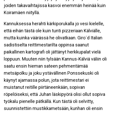
joiden takavaihtajissa kasvoi enemmän heinää kuin
Koiramäen niityllä.
Kannuksessa herahti kärkiporukalla jo vesi kielelle,
että eihän tästä ole kuin tunti pizzeriaan Kälviälle,
mutta kuinka väärässä he olivatkaan. Giro´d Italian
sadistiselta reittimestarilta oppinsa saanut
paikallinen kartografi oli jättänyt herkkupalat vielä
loppuun. Muuten niin tylsään Kannus-Kälviä väliin oli
saatu ensin hieman sateen pehmentämää
metsäpolku ja joku ystävällinen Ponssekuski oli
käynyt ajamassa polun, jota reittimestari ei
muistanut reitille piirtäneenkään, sopivan
röpelöiseksi, että Juhan läskipyörä olisi ollut sopiva
työkalu pienelle pätkällä. Kun tästä oli selvitty,
suunnistettiin mustikkametsään, kunhan oli ensin