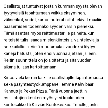
Osallistujat tuntuivat jostain kumman syystä olevan
tyytyväisiä tapahtumaan vaikka eksyminen,
välinerikot, sudet, karhut huterat sillat tekivät maaliin
pääsemisen todennäköisyyden varsin pieneksi.
Tämä asettaa myös reittimestarille paineita, kun
reiteistä tulisi saada mielenkiintoisia, vaihtelevia ja
seikkailullisia. Vielä muutamaksi vuodeksi löytyy
kaneja hatusta, joten ensi vuonna ajetaan jälleen.
Reitin suunnittelu on jo aloitettu ja sitä vuoden
aikana tullaan kartoittamaan.
Kiitos vielä kerran kaikille osallistujille tapahtumassa
sekä pääyhteistyökumppaneillemme Kahvibaari
Kannus ja Pekan Pizza. Tänä vuonna jaettiin
osallistujien kesken myös yksi kuukauden
kuntosalikortti Kälviän Kuntokeskus Teholle, jonka