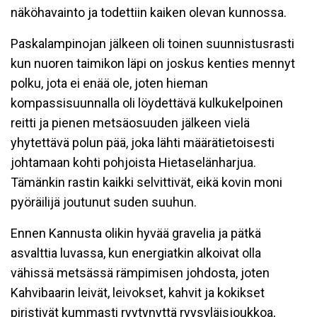
näköhavainto ja todettiin kaiken olevan kunnossa.
Paskalampinojan jälkeen oli toinen suunnistusrasti
kun nuoren taimikon läpi on joskus kenties mennyt
polku, jota ei enää ole, joten hieman
kompassisuunnalla oli löydettävä kulkukelpoinen
reitti ja pienen metsäosuuden jälkeen vielä
yhytettävä polun pää, joka lähti määrätietoisesti
johtamaan kohti pohjoista Hietaselänharjua.
Tämänkin rastin kaikki selvittivät, eikä kovin moni
pyöräilijä joutunut suden suuhun.
Ennen Kannusta olikin hyvää gravelia ja pätkä
asvalttia luvassa, kun energiatkin alkoivat olla
vähissä metsässä rämpimisen johdosta, joten
Kahvibaarin leivät, leivokset, kahvit ja kokikset
piristivät kummasti ryytynyttä ryysyläisjoukkoa,