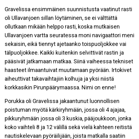
Gravelissa ensimmäinen suunnistusta vaatinut rasti
oli Ullavanjoen sillan löytäminen, se ei välttättä
ollutkaan mikään helppo rasti, koska mutkaisen
Ullavanjoen vartta seuratessa moni navigaattori meni
sekaisin, eikä tiennyt ajetaanko toispuoljokkee vai
tälpuoljokkee. Kaikki kuitenkin selvittivät rastin ja
pääsivät jatkamaan matkaa. Siinä vaiheessa tekniset
haasteet ilmaantuivat muutamaan pyörään. Irtokivet
aiheuttivat takavaihtajiin kolhuja ja yksi niistä
korkkasikin Pirunpäärymaassa. Nimi on enne!
Porukka oli Gravelissa jakaantunut luonnollisen
poistuman myötä kärkiryhmään, jossa oli 4 ajajaa,
pikkuryhmään jossa oli 3 kuskia, pääjoukkoon, jonka
koko vaihteli 8 ja 12 välillä sekä vielä kahteen reitistä
nautiskelevaan pyöräilijään, joista matkalla saatiin